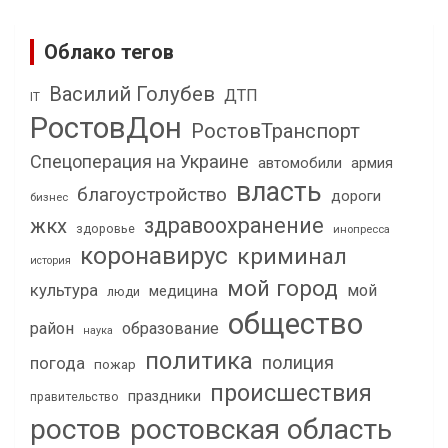
Облако тегов
Василий Голубев
ДТП
IT
РостовДон
РостовТранспорт
Спецоперация на Украине
автомобили
армия
власть
благоустройство
дороги
бизнес
здравоохранение
жкх
здоровье
инопресса
коронавирус
криминал
история
мой город
культура
мой
медицина
люди
общество
район
образование
наука
политика
полиция
погода
пожар
происшествия
праздники
правительство
ростов
ростовская область