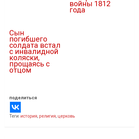
войны 1812
08.05.2021
года
В "История Ростова"
08.09.2022
В "история"
Сын
погибшего
солдата встал
с инвалидной
коляски,
прощаясь с
отцом
28.08.2020
В "Статьи"
поделиться
Теги:
история
,
религия
,
церковь