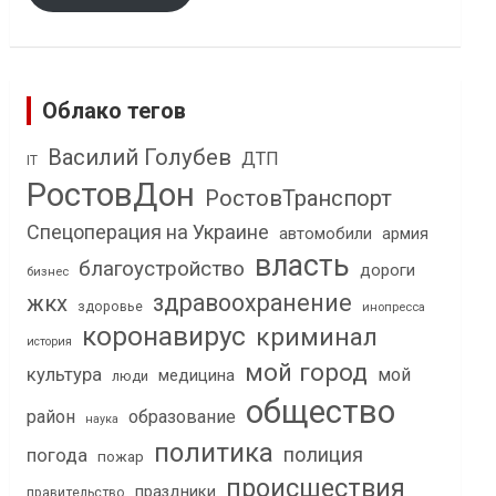
Облако тегов
Василий Голубев
ДТП
IT
РостовДон
РостовТранспорт
Спецоперация на Украине
автомобили
армия
власть
благоустройство
дороги
бизнес
здравоохранение
жкх
здоровье
инопресса
коронавирус
криминал
история
мой город
культура
мой
медицина
люди
общество
район
образование
наука
политика
полиция
погода
пожар
происшествия
праздники
правительство