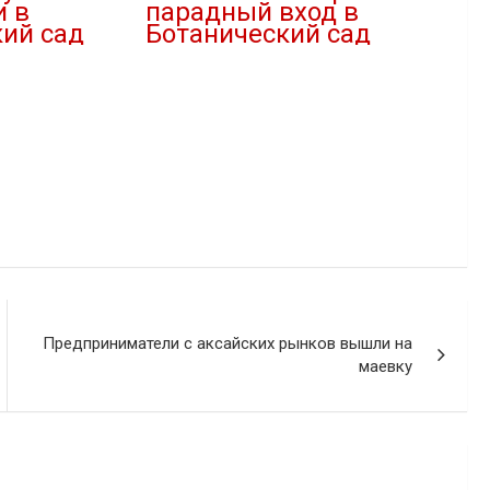
и в
парадный вход в
ий сад
Ботанический сад
18.07.2026
В "Благоустройство"
Предприниматели с аксайских рынков вышли на
маевку