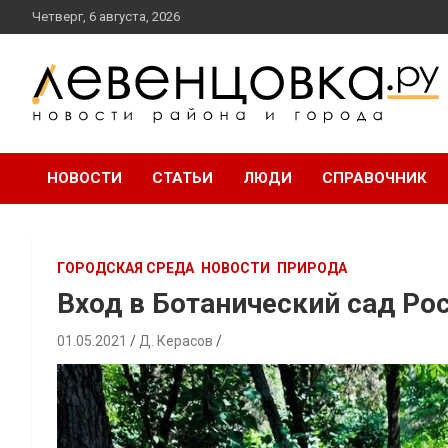
перейти
Четверг, 6 августа, 2026
к
содержанию
новости района и города
Левенцовка Ру
НОВОСТИ
СТАТЬИ
ЛЮДИ
СПРАВОЧНИК
ГОРОДСКАЯ СРЕДА
НОВОСТИ
ПРИРОДА
Вход в Ботанический сад Ро
01.05.2021
Д. Керасов