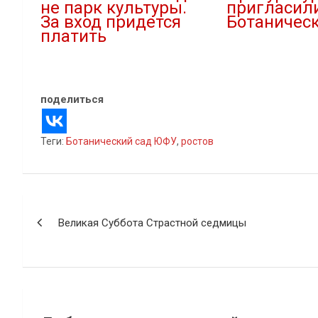
не парк культуры.
пригласил
За вход придется
Ботаническ
платить
11.05.2021
20.05.2021
В "Новости"
В "Новости"
поделиться
Теги:
Ботанический сад ЮФУ
,
ростов
Навигация
Великая Суббота Страстной седмицы
по
записям