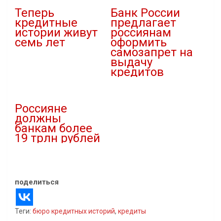
Теперь
Банк России
кредитные
предлагает
истории живут
россиянам
семь лет
оформить
самозапрет на
02.01.2022
выдачу
В "Банковский сектор"
кредитов
15.06.2022
В "Новости"
Россияне
должны
банкам более
19 трлн рублей
11.11.2020
В "Новости"
поделиться
Теги:
бюро кредитных историй
,
кредиты