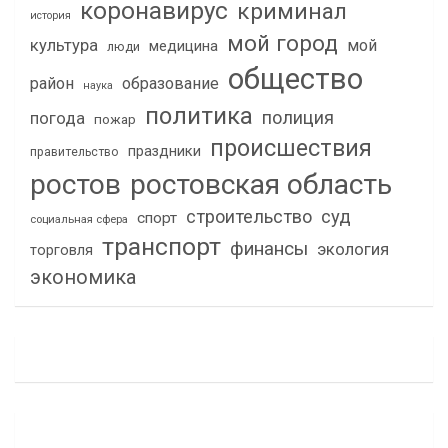
коронавирус
криминал
история
мой город
культура
мой
медицина
люди
общество
район
образование
наука
политика
полиция
погода
пожар
происшествия
праздники
правительство
ростов
ростовская область
строительство
суд
спорт
социальная сфера
транспорт
финансы
экология
торговля
экономика