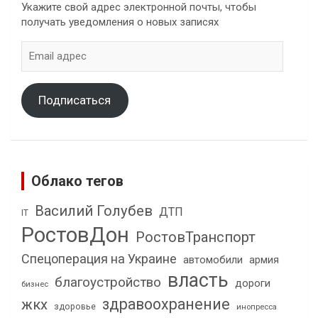
Укажите свой адрес электронной почты, чтобы
получать уведомления о новых записях
Email
адрес
Подписаться
Облако тегов
Василий Голубев
ДТП
IT
РостовДон
РостовТранспорт
Спецоперация на Украине
автомобили
армия
власть
благоустройство
дороги
бизнес
здравоохранение
жкх
здоровье
инопресса