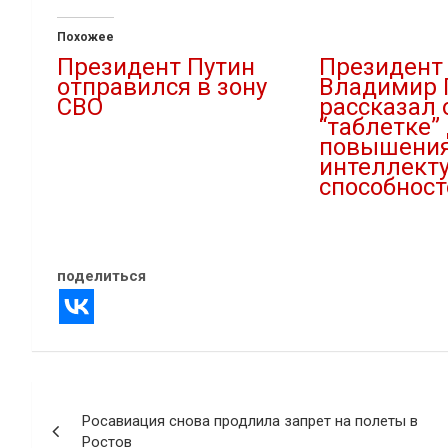
Похожее
Президент Путин
Президент
отправился в зону
Владимир 
СВО
рассказал 
“таблетке”
20.12.2022
повышени
В "Новости"
интеллект
способност
26.12.2022
В "Новости"
поделиться
Навигация
Росавиация снова продлила запрет на полеты в
по
Ростов