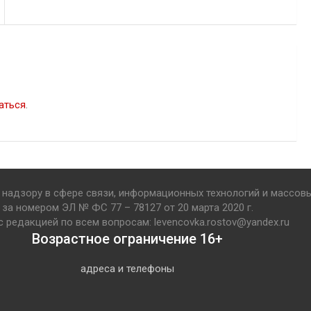
аться
.
надзору в сфере связи, информационных технологий и массов
за номером ЭЛ № ФС 77 – 78127 от 20 марта 2020 г.
с редакцией по всем вопросам: levencovka.rostov@yandex.ru
Возрастное ограничение 16+
адреса и телефоны