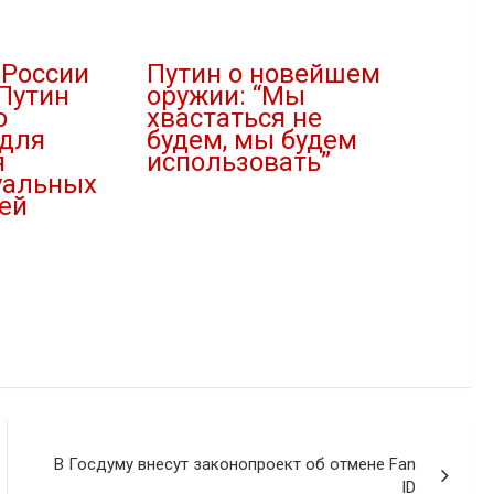
 России
Путин о новейшем
Путин
оружии: “Мы
о
хвастаться не
 для
будем, мы будем
я
использовать”
уальных
28.04.2022
ей
В "Армия"
В Госдуму внесут законопроект об отмене Fan
ID