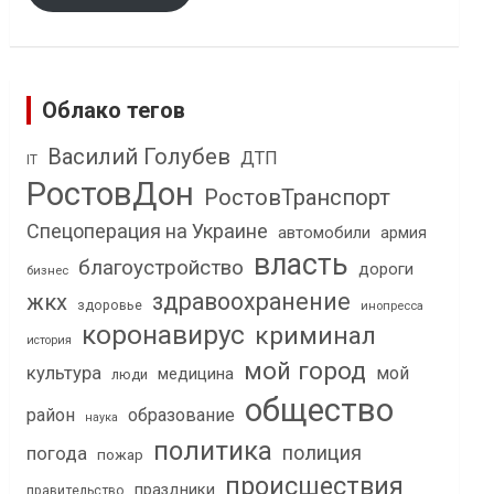
Облако тегов
Василий Голубев
ДТП
IT
РостовДон
РостовТранспорт
Спецоперация на Украине
автомобили
армия
власть
благоустройство
дороги
бизнес
здравоохранение
жкх
здоровье
инопресса
коронавирус
криминал
история
мой город
культура
мой
медицина
люди
общество
район
образование
наука
политика
полиция
погода
пожар
происшествия
праздники
правительство