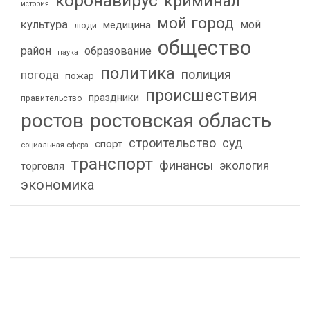
коронавирус
криминал
история
мой город
культура
мой
медицина
люди
общество
район
образование
наука
политика
полиция
погода
пожар
происшествия
праздники
правительство
ростов
ростовская область
строительство
суд
спорт
социальная сфера
транспорт
финансы
экология
торговля
экономика