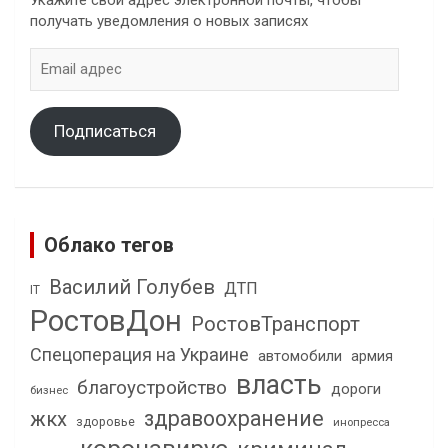
получать уведомления о новых записях
Email
адрес
Подписаться
Облако тегов
Василий Голубев
ДТП
IT
РостовДон
РостовТранспорт
Спецоперация на Украине
автомобили
армия
власть
благоустройство
дороги
бизнес
здравоохранение
жкх
здоровье
инопресса