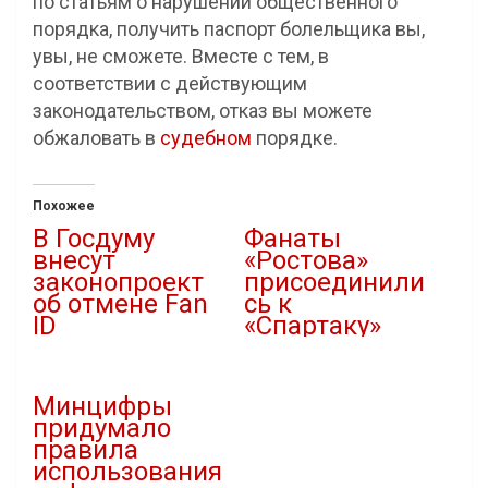
по статьям о нарушении общественного
порядка, получить паспорт болельщика вы,
увы, не сможете. Вместе с тем, в
соответствии с действующим
законодательством, отказ вы можете
обжаловать в
судебном
порядке.
Похожее
В Госдуму
Фанаты
внесут
«Ростова»
законопроект
присоединили
об отмене Fan
сь к
ID
«Спартаку»
05.06.2022
24.01.2022
В "Новости"
В "Новости"
Минцифры
придумало
правила
использования