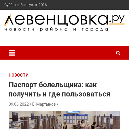
перейти
Суббота, 8 августа, 2026
к
содержанию
новости района и города
Левенцовка Ру
НОВОСТИ
Паспорт болельщика: как
получить и где пользоваться
09.06.2022
Е. Мартынов