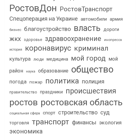
РостовДон
РостовТранспорт
Спецоперация на Украине
автомобили
армия
власть
благоустройство
дороги
бизнес
здравоохранение
жкх
здоровье
инопресса
коронавирус
криминал
история
мой город
культура
мой
медицина
люди
общество
район
образование
наука
политика
полиция
погода
пожар
происшествия
праздники
правительство
ростов
ростовская область
строительство
суд
спорт
социальная сфера
транспорт
финансы
экология
торговля
экономика