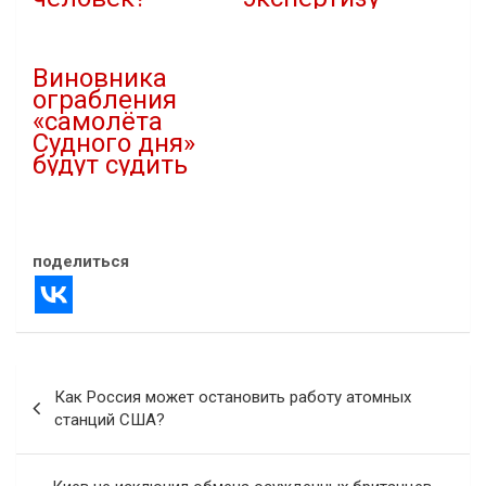
13.06.2021
17.05.2021
В "Криминал"
В "Криминал"
Виновника
ограбления
«самолёта
Судного дня»
будут судить
06.12.2021
В "Криминал"
поделиться
Навигация
Как Россия может остановить работу атомных
по
станций США?
записям