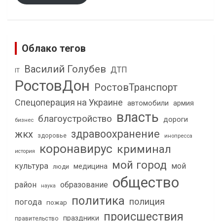
Облако тегов
Василий Голубев
ДТП
IT
РостовДон
РостовТранспорт
Спецоперация на Украине
автомобили
армия
власть
благоустройство
дороги
бизнес
здравоохранение
жкх
здоровье
инопресса
коронавирус
криминал
история
мой город
культура
мой
медицина
люди
общество
район
образование
наука
политика
полиция
погода
пожар
происшествия
праздники
правительство