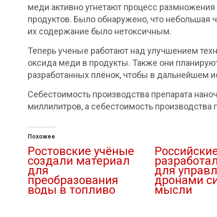
меди активно угнетают процесс размножения 
продуктов. Было обнаружено, что небольшая ч
их содержание было нетоксичным.
Теперь ученые работают над улучшением техн
оксида меди в продукты. Также они планиру
разработанных плёнок, чтобы в дальнейшем ис
Себестоимость производства препарата наноча
миллилитров, а себестоимость производства п
Похожее
Ростовские учёные
Российски
создали материал
разработал
для
для управ
преобразования
дронами с
воды в топливо
мысли
29.09.2023
27.10.2022
В "Наука"
В "Наука"