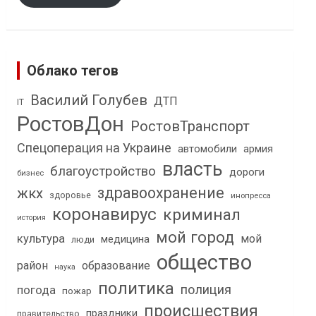
Облако тегов
Василий Голубев
ДТП
IT
РостовДон
РостовТранспорт
Спецоперация на Украине
автомобили
армия
власть
благоустройство
дороги
бизнес
здравоохранение
жкх
здоровье
инопресса
коронавирус
криминал
история
мой город
культура
мой
медицина
люди
общество
район
образование
наука
политика
полиция
погода
пожар
происшествия
праздники
правительство