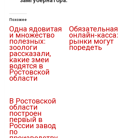
замгубернатора.
Похожее
Одна ядовитая
Обязательная
и множество
онлайн-касса:
полезных:
рынки могут
зоологи
поредеть
рассказали,
05.03.2019
какие змеи
В "Новости"
водятся в
Ростовской
области
20.06.2024
В "Природа"
В Ростовской
области
построен
первый в
России завод
по