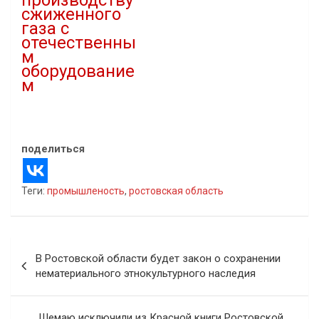
производству
сжиженного
газа с
отечественны
м
оборудование
м
24.11.2023
В "Инфраструктура"
поделиться
Теги:
промышленость
,
ростовская область
Навигация
В Ростовской области будет закон о сохранении
по
нематериального этнокультурного наследия
записям
Шемаю исключили из Красной книги Ростовской