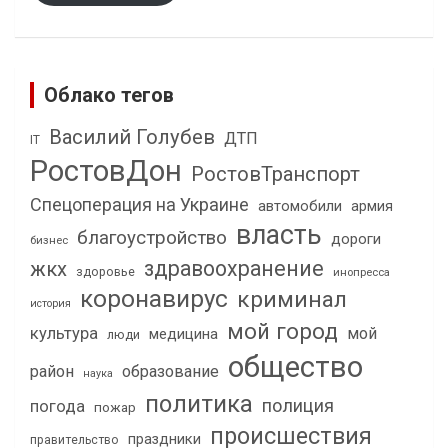
Облако тегов
Василий Голубев
ДТП
IT
РостовДон
РостовТранспорт
Спецоперация на Украине
автомобили
армия
власть
благоустройство
дороги
бизнес
здравоохранение
жкх
здоровье
инопресса
коронавирус
криминал
история
мой город
культура
мой
медицина
люди
общество
район
образование
наука
политика
полиция
погода
пожар
происшествия
праздники
правительство