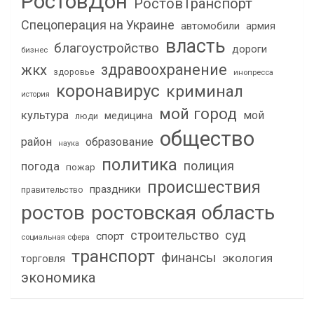
РостовДон
РостовТранспорт
Спецоперация на Украине
автомобили
армия
власть
благоустройство
дороги
бизнес
здравоохранение
жкх
здоровье
инопресса
коронавирус
криминал
история
мой город
культура
мой
медицина
люди
общество
район
образование
наука
политика
полиция
погода
пожар
происшествия
праздники
правительство
ростов
ростовская область
строительство
суд
спорт
социальная сфера
транспорт
финансы
экология
торговля
экономика