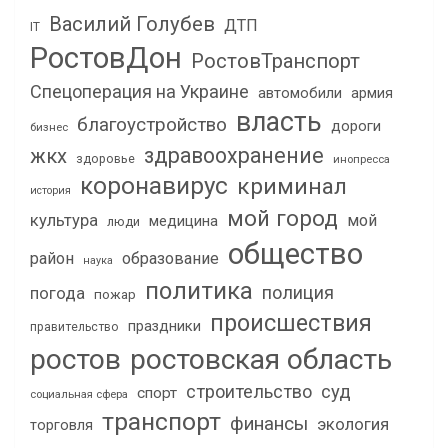
Василий Голубев
ДТП
IT
РостовДон
РостовТранспорт
Спецоперация на Украине
автомобили
армия
власть
благоустройство
дороги
бизнес
здравоохранение
жкх
здоровье
инопресса
коронавирус
криминал
история
мой город
культура
мой
медицина
люди
общество
район
образование
наука
политика
полиция
погода
пожар
происшествия
праздники
правительство
ростов
ростовская область
строительство
суд
спорт
социальная сфера
транспорт
финансы
экология
торговля