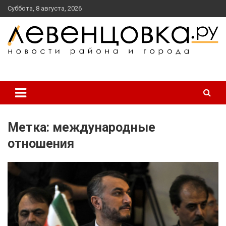
перейти
Суббота, 8 августа, 2026
к
содержанию
новости района и города
Левенцовка Ру
Метка:
международные
отношения