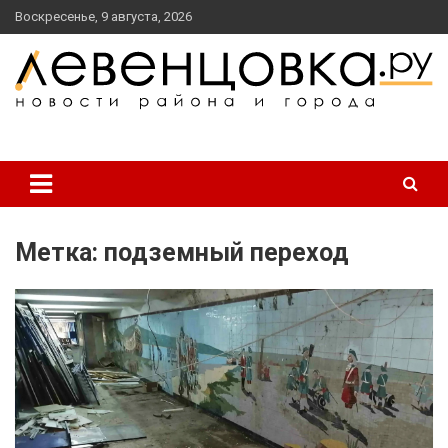
перейти
Воскресенье, 9 августа, 2026
к
содержанию
новости района и города
Левенцовка Ру
Метка:
подземный переход