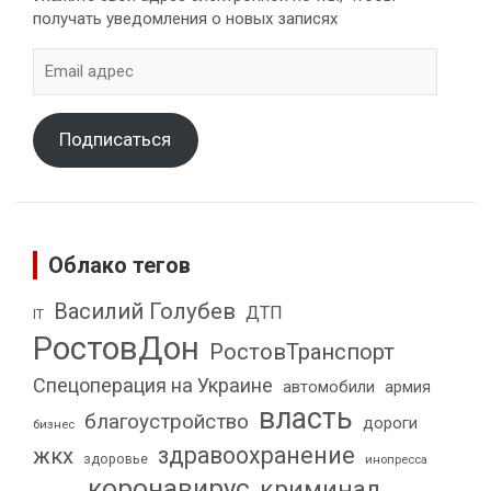
получать уведомления о новых записях
Email
адрес
Подписаться
Облако тегов
Василий Голубев
ДТП
IT
РостовДон
РостовТранспорт
Спецоперация на Украине
автомобили
армия
власть
благоустройство
дороги
бизнес
здравоохранение
жкх
здоровье
инопресса
коронавирус
криминал