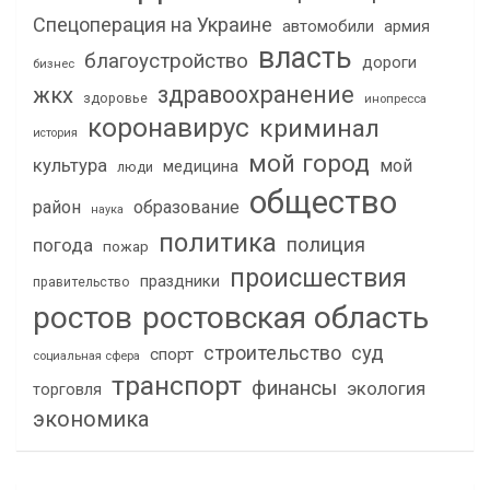
Спецоперация на Украине
автомобили
армия
власть
благоустройство
дороги
бизнес
здравоохранение
жкх
здоровье
инопресса
коронавирус
криминал
история
мой город
культура
мой
медицина
люди
общество
район
образование
наука
политика
полиция
погода
пожар
происшествия
праздники
правительство
ростов
ростовская область
строительство
суд
спорт
социальная сфера
транспорт
финансы
экология
торговля
экономика