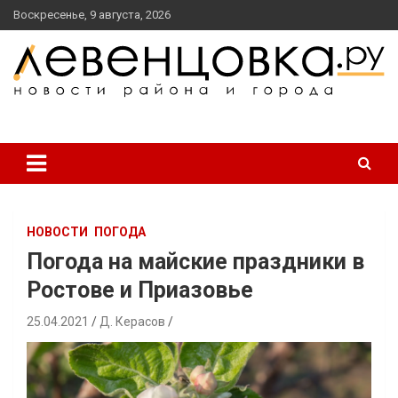
перейти
Воскресенье, 9 августа, 2026
к
содержанию
новости района и города
Левенцовка Ру
НОВОСТИ
ПОГОДА
Погода на майские праздники в
Ростове и Приазовье
25.04.2021
Д. Керасов