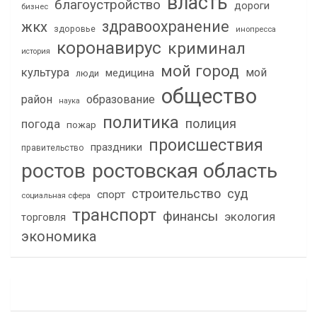
власть
благоустройство
дороги
бизнес
здравоохранение
жкх
здоровье
инопресса
коронавирус
криминал
история
мой город
культура
мой
медицина
люди
общество
район
образование
наука
политика
полиция
погода
пожар
происшествия
праздники
правительство
ростов
ростовская область
строительство
суд
спорт
социальная сфера
транспорт
финансы
экология
торговля
экономика