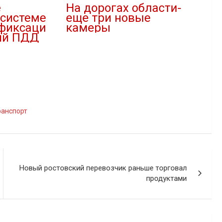
е
На дорогах области-
системе
еще три новые
фиксаци
камеры
ий ПДД
09.04.2022
В "Новости"
ранспорт
Новый ростовский перевозчик раньше торговал
продуктами