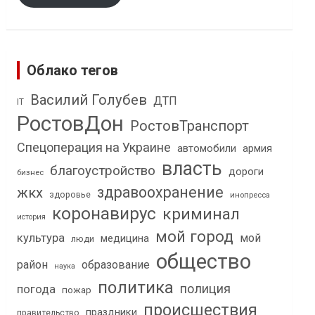
Облако тегов
Василий Голубев
ДТП
IT
РостовДон
РостовТранспорт
Спецоперация на Украине
автомобили
армия
власть
благоустройство
дороги
бизнес
здравоохранение
жкх
здоровье
инопресса
коронавирус
криминал
история
мой город
культура
мой
медицина
люди
общество
район
образование
наука
политика
полиция
погода
пожар
происшествия
праздники
правительство