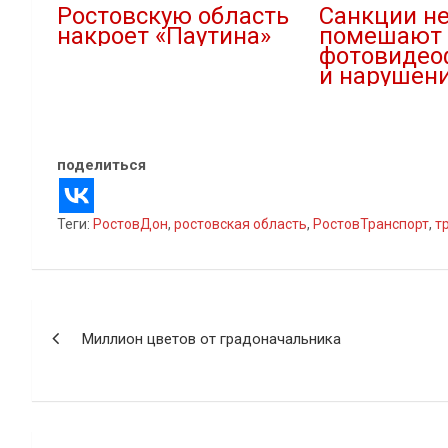
Ростовскую область
Санкции н
накроет «Паутина»
помешают 
фотовидео
20.01.2022
и нарушен
В "Авто"
27.07.2022
В "Новости"
поделиться
Теги:
РостовДон
,
ростовская область
,
РостовТранспорт
,
т
Навигация
Миллион цветов от градоначальника
по
записям