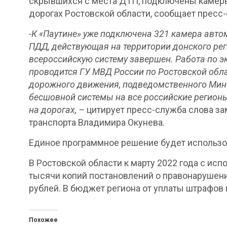
скрывшихся с места ДТП, подключены камер
дорогах Ростовской области, сообщает пресс-
-К «Паутине» уже подключена 321 камера авт
ПДД, действующая на территории донского рег
всероссийскую систему завершен. Работа по э
проводится ГУ МВД России по Ростовской обл
дорожного движения, подведомственного Минт
бесшовной системы на все российские регион
на дорогах, –
цитирует пресс-служба слова за
транспорта Владимира Окунева
.
Единое программное решение будет использов
В Ростовской области к марту 2022 года с ис
тысячи копий постановлений о правонарушени
рублей. В бюджет региона от уплаты штрафов 
Похожее