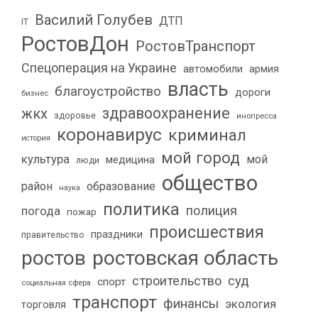
Василий Голубев
ДТП
IT
РостовДон
РостовТранспорт
Спецоперация на Украине
автомобили
армия
власть
благоустройство
дороги
бизнес
здравоохранение
жкх
здоровье
инопресса
коронавирус
криминал
история
мой город
культура
мой
медицина
люди
общество
район
образование
наука
политика
полиция
погода
пожар
происшествия
праздники
правительство
ростов
ростовская область
строительство
суд
спорт
социальная сфера
транспорт
финансы
экология
торговля