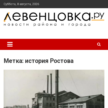
перейти
Суббота, 8 августа, 2026
к
содержанию
новости района и города
Левенцовка Ру
Метка:
история Ростова