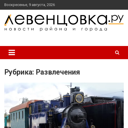
перейти
Воскресенье, 9 августа, 2026
к
содержанию
новости района и города
Левенцовка Ру
Рубрика:
Развлечения