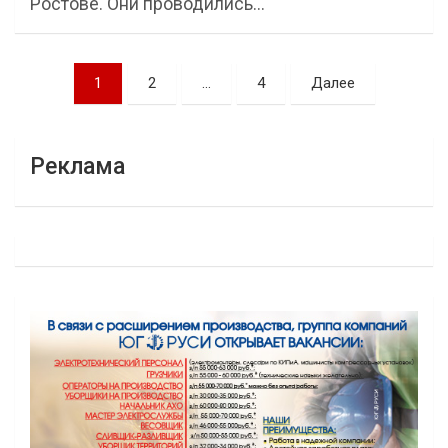
Ростове. Они проводились…
Навигация
1
2
…
4
Далее
по
записям
Реклама