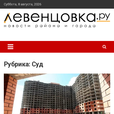
перейти
Суббота, 8 августа, 2026
к
содержанию
новости района и города
Левенцовка Ру
Рубрика:
Суд