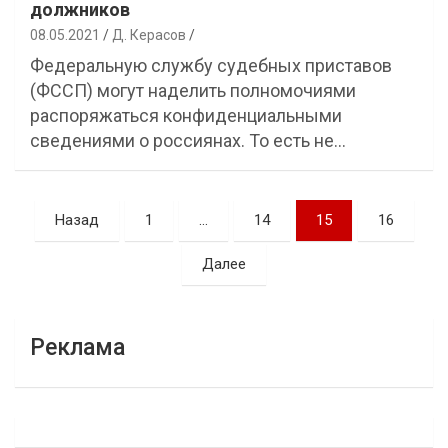
должников
08.05.2021
Д. Керасов
Федеральную службу судебных приставов
(ФССП) могут наделить полномочиями
распоряжаться конфиденциальными
сведениями о россиянах. То есть не…
Навигация
Назад
1
…
14
15
16
по
Далее
записям
Реклама