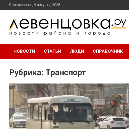
перейти
Воскресенье, 9 августа, 2026
к
содержанию
новости района и города
Левенцовка Ру
НОВОСТИ
СТАТЬИ
ЛЮДИ
СПРАВОЧНИК
Рубрика:
Транспорт