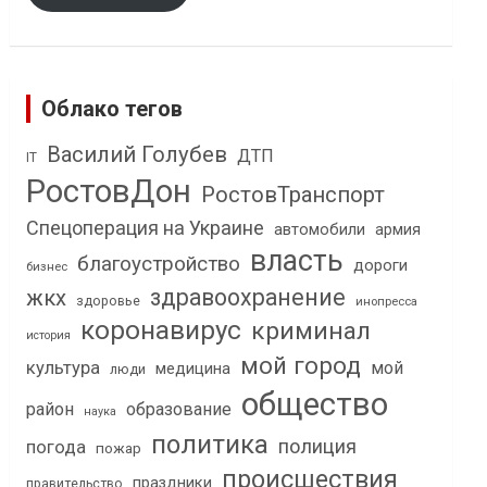
Облако тегов
Василий Голубев
ДТП
IT
РостовДон
РостовТранспорт
Спецоперация на Украине
автомобили
армия
власть
благоустройство
дороги
бизнес
здравоохранение
жкх
здоровье
инопресса
коронавирус
криминал
история
мой город
культура
мой
медицина
люди
общество
район
образование
наука
политика
полиция
погода
пожар
происшествия
праздники
правительство