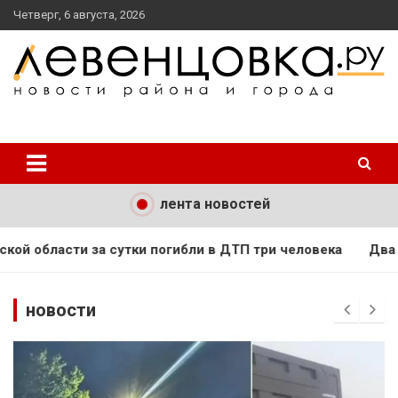
перейти
Четверг, 6 августа, 2026
к
содержанию
новости района и города
Левенцовка Ру
лента новостей
и в ДТП три человека
Два десятка в шести районах: в 
новости