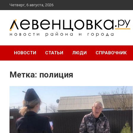
перейти
Четверг, 6 августа, 2026
к
содержанию
новости района и города
Левенцовка Ру
НОВОСТИ
СТАТЬИ
ЛЮДИ
СПРАВОЧНИК
Метка:
полиция