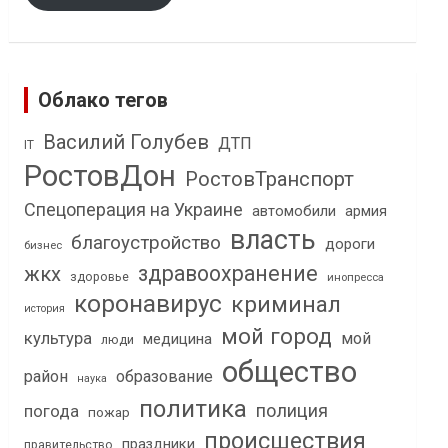
Облако тегов
Василий Голубев
ДТП
IT
РостовДон
РостовТранспорт
Спецоперация на Украине
автомобили
армия
власть
благоустройство
дороги
бизнес
здравоохранение
жкх
здоровье
инопресса
коронавирус
криминал
история
мой город
культура
мой
медицина
люди
общество
район
образование
наука
политика
полиция
погода
пожар
происшествия
праздники
правительство