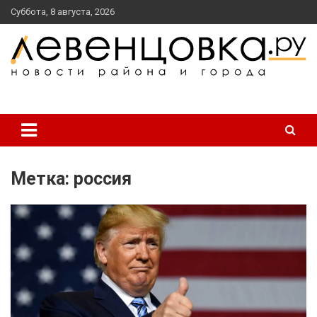
перейти
Суббота, 8 августа, 2026
к
содержанию
новости района и города
Левенцовка Ру
Метка:
россия