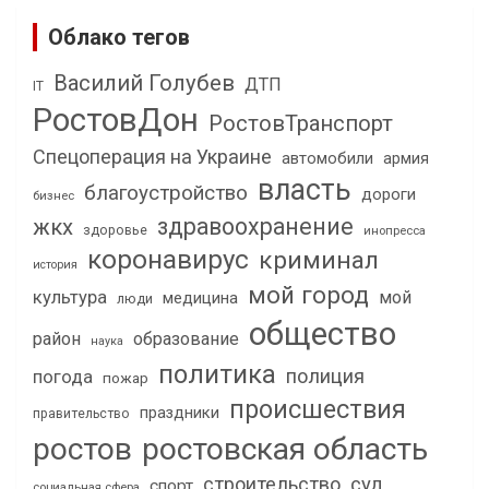
Облако тегов
Василий Голубев
ДТП
IT
РостовДон
РостовТранспорт
Спецоперация на Украине
автомобили
армия
власть
благоустройство
дороги
бизнес
здравоохранение
жкх
здоровье
инопресса
коронавирус
криминал
история
мой город
культура
мой
медицина
люди
общество
район
образование
наука
политика
полиция
погода
пожар
происшествия
праздники
правительство
ростов
ростовская область
строительство
суд
спорт
социальная сфера