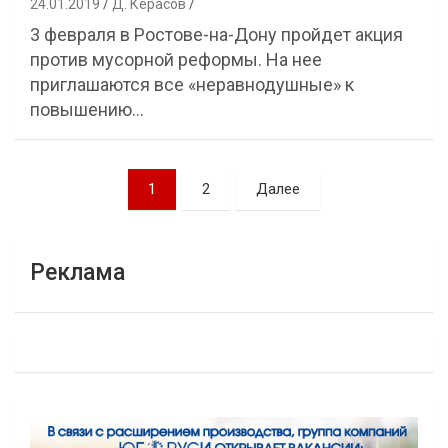
24.01.2019
Д. Керасов
3 февраля в Ростове-на-Дону пройдет акция
против мусорной реформы. На нее
приглашаются все «неравнодушные» к
повышению…
Навигация
1
2
Далее
по
записям
Реклама