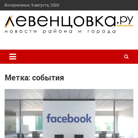
перейти
Воскресенье, 9 августа, 2026
к
содержанию
новости района и города
Левенцовка Ру
Метка:
события