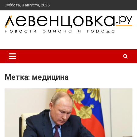
перейти
Суббота, 8 августа, 2026
к
содержанию
новости района и города
Левенцовка Ру
Метка:
медицина