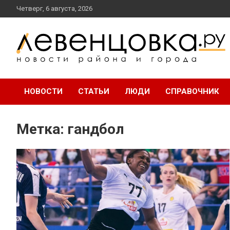
перейти
Четверг, 6 августа, 2026
к
содержанию
новости района и города
Левенцовка Ру
НОВОСТИ
СТАТЬИ
ЛЮДИ
СПРАВОЧНИК
Метка:
гандбол