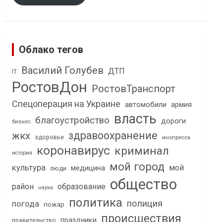
Облако тегов
Василий Голубев
ДТП
IT
РостовДон
РостовТранспорт
Спецоперация на Украине
автомобили
армия
власть
благоустройство
дороги
бизнес
здравоохранение
жкх
здоровье
инопресса
коронавирус
криминал
история
мой город
культура
мой
медицина
люди
общество
район
образование
наука
политика
полиция
погода
пожар
происшествия
праздники
правительство